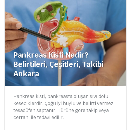
Pankreas Kisti Nedir?
Belirtileri, Çeşitleri, Takibi
Ankara
Pankreas kisti, pankreasta oluşan sıvı dolu
keseciklerdir. Çoğu iyi huylu ve belirti vermez;
tesadüfen saptanır. Türüne göre takip veya
cerrahi ile tedavi edilir.